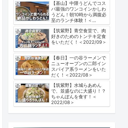
【基山】中隈うどんでコス
2025/06＞
パ最強のワンコインかしわ
うどん！朝10時から満腹必
至のランチ体験！＜
2024/09＞
【筑紫野】青空食堂で、肉
好きのためのトンテキ定食
をいただく！＜2022/09＞
【春日】一の谷ラーメンで
ニューオープンの二郎イン
スパイア系ラーメンをいた
だく！＜2022/08＞
【筑紫野】水城らあめん
で、並盛なのに大盛り！？
ちゃんぽんを食す！＜
2022/08＞