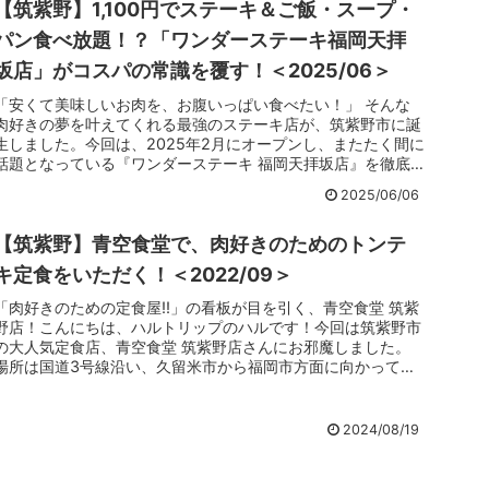
【筑紫野】1,100円でステーキ＆ご飯・スープ・
パン食べ放題！？「ワンダーステーキ福岡天拝
坂店」がコスパの常識を覆す！＜2025/06＞
「安くて美味しいお肉を、お腹いっぱい食べたい！」 そんな
肉好きの夢を叶えてくれる最強のステーキ店が、筑紫野市に誕
生しました。今回は、2025年2月にオープンし、またたく間に
話題となっている『ワンダーステーキ 福岡天拝坂店』を徹底
レポート！1...
2025/06/06
【筑紫野】青空食堂で、肉好きのためのトンテ
キ定食をいただく！＜2022/09＞
「肉好きのための定食屋!!」の看板が目を引く、青空食堂 筑紫
野店！こんにちは、ハルトリップのハルです！今回は筑紫野市
の大人気定食店、青空食堂 筑紫野店さんにお邪魔しました。
場所は国道3号線沿い、久留米市から福岡市方面に向かって、
ゆめタウン筑...
2024/08/19