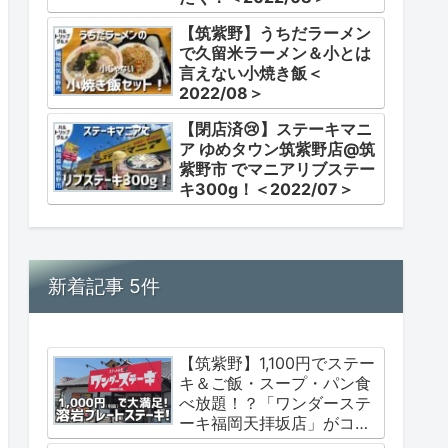
【筑紫野】うちだラーメン
で久留米ラーメン＆小とは
言えない小焼き飯＜
2022/08＞
【閉店済😢】ステーキマニ
ア ゆめタウン筑紫野店@筑
紫野市 でマニアリブステー
キ300g！＜2022/07＞
新着記事 5件
【筑紫野】1,100円でステー
キ＆ご飯・スープ・パン食
べ放題！？「ワンダーステ
ーキ福岡天拝坂店」がコス
パの常識を覆す！＜