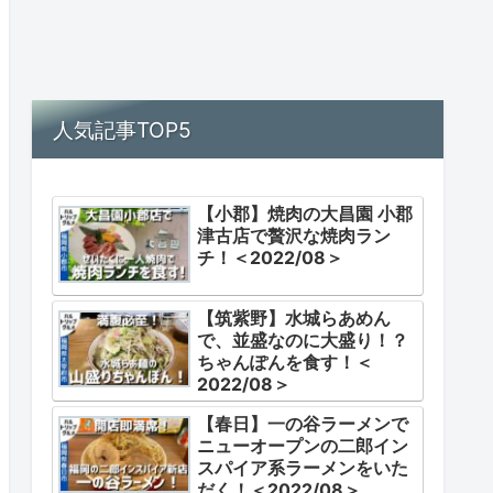
人気記事TOP5
【小郡】焼肉の大昌園 小郡
津古店で贅沢な焼肉ラン
チ！＜2022/08＞
【筑紫野】水城らあめん
で、並盛なのに大盛り！？
ちゃんぽんを食す！＜
2022/08＞
【春日】一の谷ラーメンで
ニューオープンの二郎イン
スパイア系ラーメンをいた
だく！＜2022/08＞