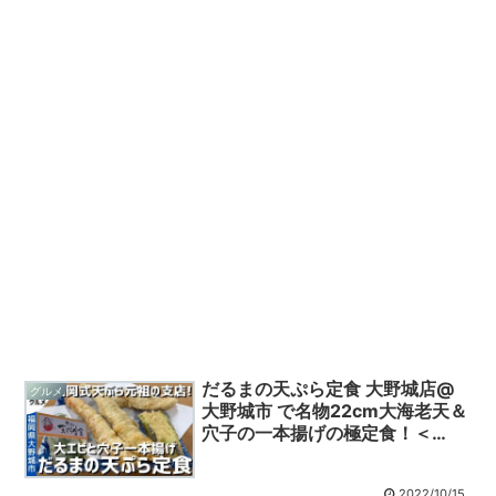
だるまの天ぷら定食 大野城店@
グルメ
大野城市 で名物22cm大海老天＆
穴子の一本揚げの極定食！＜
2022/10＞【大野城店は閉店しま
したので、今後は吉塚店へどう
2022/10/15